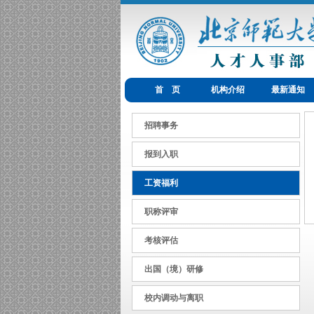
首 页
机构介绍
最新通知
招聘事务
报到入职
工资福利
职称评审
考核评估
出国（境）研修
校内调动与离职