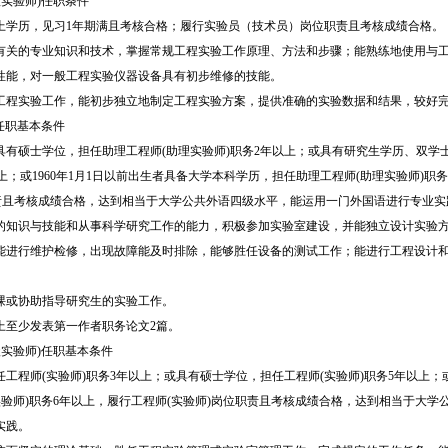
理实验师)任职条件
上学历，见习1年期满且考核合格；履行实验员（技术员）岗位职责且考核成绩合格。
有关的专业知识和技术，掌握常规工程实验工作原理、方法和步骤；能熟练地使用与
性能，对一般工程实验仪器设备具有初步维修的技能。
工程实验工作，能初步独立地制定工程实验方案，提供准确的实验数据和结果，较好
)任职基本条件
具有硕士学位，担任助理工程师(助理实验师)职务2年以上；或具有研究生学历、双学
以上；或1960年1月1日以前出生者具备大学本科学历，担任助理工程师(助理实验师)职
职责且考核成绩合格，达到相当于大学公共外语四级水平，能运用一门外国语进行专业实
的知识与技能和从事科学研究工作的能力，积极参加实验室建设，并能独立设计实验
能进行维护检修，出现故障能及时排除，能够胜任设备的测试工作；能进行工程设计
课或协助指导研究生的实验工作。
上至少发表第一作者职务论文2篇。
级实验师)任职基本条件
工程师(实验师)职务3年以上；或具有硕士学位，担任工程师(实验师)职务5年以上
实验师)职务6年以上，履行工程师(实验师)岗位职责且考核成绩合格，达到相当于大学
实践。