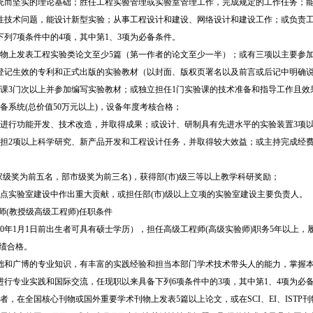
统而坚实的理论基础；胜任工程实验管理或实验室管理工作，完成规定的工作任务；
性技术问题，能设计新型实验；从事工程设计和建设、网络设计和建设工作；或负责
列7项条件中的4项，其中第1、3项为必备条件。
刊物上发表工程实验类论文至少5篇（第一作者的论文至少一半）；或有三项以主要参加
登记生效的专利和正式出版的实验教材（以封面、版权页署名以及前言或后记中明确
验课3门次以上并参加编写实验教材；或独立担任1门实验课的技术准备和指导工作且效
备系统(总价值50万元以上)，设备年度考核合格；
上进行功能开发、技术改造，并取得成果；或设计、研制具有先进水平的实验装置3项
承担2项以上科学研究、新产品开发和工程设计任务，并取得较大效益；或主持完成经费
家级奖为前五名，部市级奖为前三名)，获得部(市)级三等以上教学科研奖励；
重点实验室建设中作出重大贡献，或担任部(市)级以上立项的实验室建设主要负责人。
师(教授级高级工程师)任职条件
60年1月1日前出生者可具有硕士学历），担任高级工程师(高级实验师)职务5年以上，
成绩合格。
础和广博的专业知识，有丰富的实践经验和担当本部门学术技术带头人的能力，掌握
进行专业实践和国际交流，任现职以来具备下列6项条件中的3项，其中第1、4项为必
者，在全国核心刊物或国外重要学术刊物上发表5篇以上论文，或在SCI、EI、ISTP