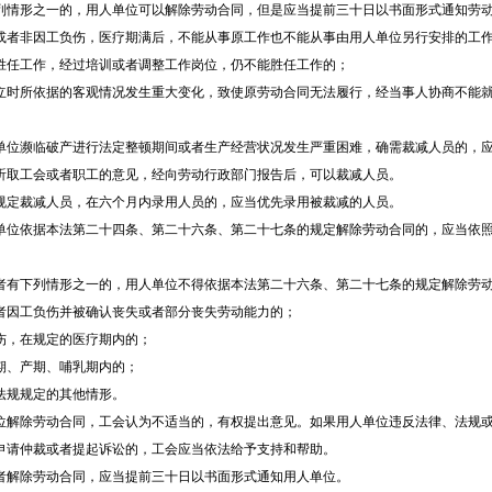
形之一的，用人单位可以解除劳动合同，但是应当提前三十日以书面形式通知劳
非因工负伤，医疗期满后，不能从事原工作也不能从事由用人单位另行安排的工
任工作，经过培训或者调整工作岗位，仍不能胜任工作的；
所依据的客观情况发生重大变化，致使原劳动合同无法履行，经当事人协商不能就
濒临破产进行法定整顿期间或者生产经营状况发生严重困难，确需裁减人员的，应
听取工会或者职工的意见，经向劳动行政部门报告后，可以裁减人员。
定裁减人员，在六个月内录用人员的，应当优先录用被裁减的人员。
依据本法第二十四条、第二十六条、第二十七条的规定解除劳动合同的，应当依照
下列情形之一的，用人单位不得依据本法第二十六条、第二十七条的规定解除劳
因工负伤并被确认丧失或者部分丧失劳动能力的；
，在规定的医疗期内的；
、产期、哺乳期内的；
规规定的其他情形。
除劳动合同，工会认为不适当的，有权提出意见。如果用人单位违反法律、法规或
申请仲裁或者提起诉讼的，工会应当依法给予支持和帮助。
解除劳动合同，应当提前三十日以书面形式通知用人单位。