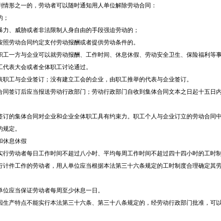
情形之一的，劳动者可以随时通知用人单位解除劳动合同：
的；
力、威胁或者非法限制人身自由的手段强迫劳动的；
照劳动合同约定支付劳动报酬或者提供劳动条件的。
一方与企业可以就劳动报酬、工作时间、休息休假、劳动安全卫生、保险福利等事
工代表大会或者全体职工讨论通过。
工与企业签订；没有建立工会的企业，由职工推举的代表与企业签订。
签订后应当报送劳动行政部门；劳动行政部门自收到集体合同文本之日起十五日内
的集体合同对企业和企业全体职工具有约束力。职工个人与企业订立的劳动合同中
的规定。
休息休假
劳动者每日工作时间不超过八小时、平均每周工作时间不超过四十四小时的工时
件工作的劳动者，用人单位应当根据本法第三十六条规定的工时制度合理确定其劳
位应当保证劳动者每周至少休息一日。
产特点不能实行本法第三十六条、第三十八条规定的，经劳动行政部门批准，可以