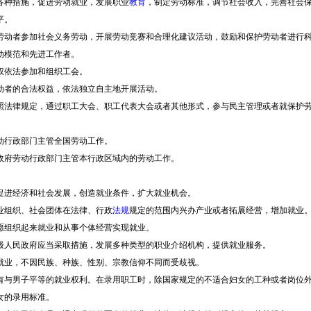
种措施，促进劳动就业，发展职业
教育
，制定劳动标准，调节社会收入，完善社会
平。
者参加社会义务劳动，开展劳动竞赛和合理化建议活动，鼓励和保护劳动者进行科
动模范和先进工作者。
依法参加和组织工会。
者的合法权益，依法独立自主地开展活动。
律规定，通过职工大会、职工代表大会或者其他形式，参与民主管理或者就保护劳
行政部门主管全国劳动工作。
府劳动行政部门主管本行政区域内的劳动工作。
进经济和社会发展，创造就业条件，扩大就业机会。
组织、社会团体在法律、行政
法规
规定的范围内兴办产业或者拓展经营，增加就业
组织起来就业和从事个体经营实现就业。
民政府应当采取措施，发展多种类型的职业介绍机构，提供就业服务。
业，不因民族、种族、性别、宗教信仰不同而受歧视。
男子平等的就业权利。在录用职工时，除国家规定的不适合妇女的工种或者岗位外
女的录用标准。