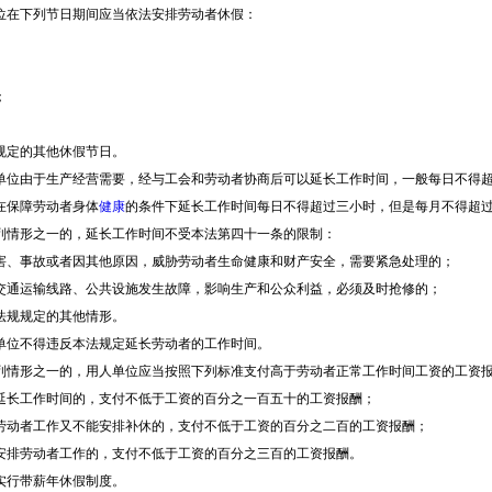
在下列节日期间应当依法安排劳动者休假：
；
定的其他休假节日。
由于生产经营需要，经与工会和劳动者协商后可以延长工作时间，一般每日不得超
在保障劳动者身体
健康
的条件下延长工作时间每日不得超过三小时，但是每月不得超
情形之一的，延长工作时间不受本法第四十一条的限制：
事故或者因其他原因，威胁劳动者生命健康和财产安全，需要紧急处理的；
运输线路、公共设施发生故障，影响生产和公众利益，必须及时抢修的；
规规定的其他情形。
位不得违反本法规定延长劳动者的工作时间。
形之一的，用人单位应当按照下列标准支付高于劳动者正常工作时间工资的工资
长工作时间的，支付不低于工资的百分之一百五十的工资报酬；
者工作又不能安排补休的，支付不低于工资的百分之二百的工资报酬；
排劳动者工作的，支付不低于工资的百分之三百的工资报酬。
行带薪年休假制度。