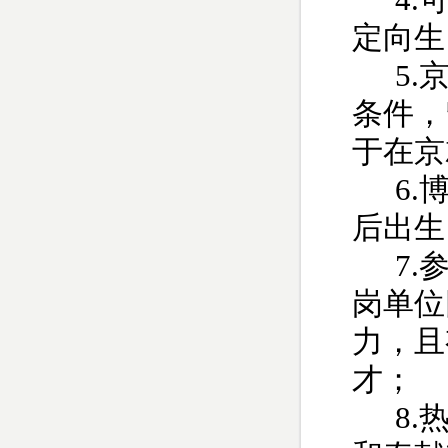
4.
定向生
5.
条件，
于在京
6.
后出生
7.
岗单位
力，且
才；
8.