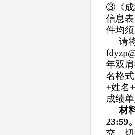
③《成
信息表
件均须
请
fdyzp@
年双肩
名格式
+
姓名
+
成绩单
材
23:59
交，切