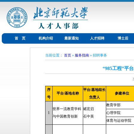
首 页
机构介绍
最新通知
人才招聘
博士后
当前位置：
首页
»
服务指南
» 招聘事务
“985工程”
序
平台/基地组长
平台/基地名称
参建单位
号
负责人
教育学部
世界一流教育学科
褚宏启
1
心理学院
与中国教育创新
石中英
体育与运动学院