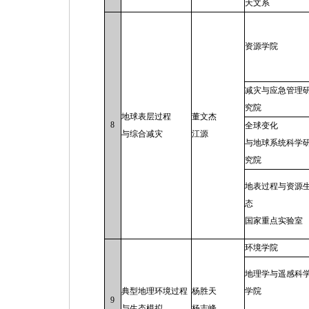
天文系
资源学院
减灾与应急管理
究院
地球表层过程
董文杰
8
全球变化
与综合减灾
江源
与地球系统科学
究院
地表过程与资源
态
国家重点实验室
环境学院
地理学与遥感科
典型地理环境过程
杨胜天
学院
9
与生态模拟
杨志峰