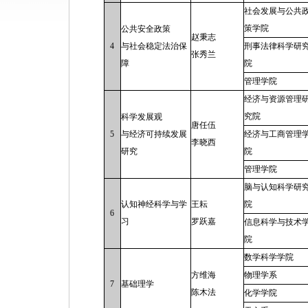
社会发展与公共
策学院
公共安全政策
赵秉志
4
与社会稳定法治保
刑事法律科学研
张秀兰
障
院
管理学院
经济与资源管理
究院
科学发展观
唐任伍
5
与经济可持续发展
经济与工商管理
李晓西
研究
院
管理学院
脑与认知科学研
认知神经科学与学
王耘
院
6
习
罗跃嘉
信息科学与技术
院
数学科学学院
方维海
物理学系
7
基础理学
陈木法
化学学院