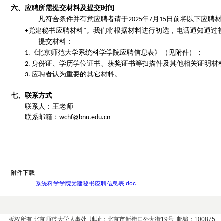
六、应聘所需提交材料及提交时间
凡符合条件并有意应聘者请于
年
月
日前将以下应聘
2
02
5
7
1
5
党建秘书应聘材料”。我们将根据材料进行初选，电话通知通过
+
提交材料：
《北京师范大学系统科学学院应聘信息表》（见附件）；
1.
身份证、学历学位证书、获奖证书等扫描件及其他相关证明材
2.
应聘者认为重要的其它材料。
3.
七、联系方式
联系人：王老师
联系邮箱：
wchf@bnu.edu.cn
附件下载
系统科学学院党建秘书应聘信息表.doc
版权所有:北京师范大学人事处 地址：北京市新街口外大街19号 邮编：100875