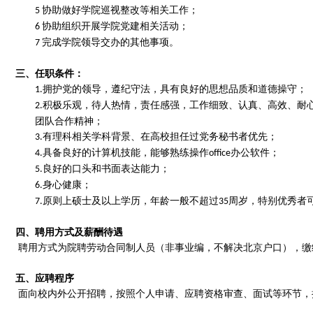
协助做好学院巡视整改等相关工作；
5
协助组织开展
学院党建
相关活动；
6
完成学院领
导交办的其他事项。
7
三、任职条件：
拥护党的领导，遵纪守法，具有良好的思想品质和道德操守；
1.
积极乐观，待人热情，责任感强，工作细致、认真、高效、耐
2.
团队合作精神；
有理科相关学科背景、在高校担任过党务秘书者优先；
3.
具备良好的计算机技能，能够熟练操作
办公软件；
4.
office
良好的口头和书面表达能力；
5.
身心健康；
6.
原则上硕士及以上学历，年龄一般不超过
周岁，特别优秀者
7.
35
四、聘用方式及薪酬待遇
聘用方式为
院
聘
劳动
合同制人员（非事业编，不解决北京户口），缴
五、应聘程序
面向校内外公开招聘，按照个人申请、应聘资格审查、面试
等环节，