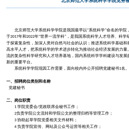
北京师范大学系统科学学院党务
北京师范大学系统科学学院是我国最早以“系统科学”命名的学院
于
年和
年“世界一流学科”，是我国系统科学人才培养、科学
2017
2
022
于
探索复杂性，加深人类对自然与社会的认识
；
推进系统科学基础和
高水平人才，把系统科学的学术进步转化为推动社会经济发展的力量
流的复杂性科学研究和人才培养基地，国内系统科学学科建设与发展
新的重要平台
。
系统科学学院现因工作需要，面向校内外公开招聘党建秘书
名
1
一、
招聘岗位
类别和名称
党建秘书
二、岗位职责
学院党委会
党政联席会秘书工作；
1
/
负责学院公文流转和学院公文的整理归档等管理工作；
2
协助起草学院党委相关文件材料；
3
负责学院宣传、网站及公众号运营等相关工作；
4