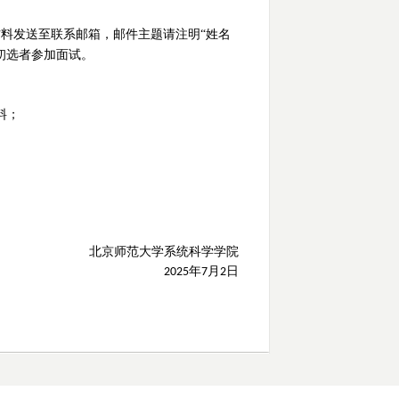
材料发送
至联系
邮箱，邮件主题请注明“姓名
初选者参加面试。
料；
北京师范大学系统科学学院
年
月
日
202
5
7
2