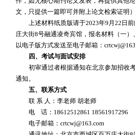
件，如无核心期刊论文发表，再提供其他论文；
文，只提供一篇即可并附上论文检索证明
上述材料纸质版请于
2023年9月22
庄大街8号融通凌奇宾馆，报名材料（一）
以电子版方式发送至电子邮箱：crtcwj@163.
四、考试与面试安排
初审通过者根据通知在北京参加招收
通知。
五、联系方式
联
系
人：李老师
胡老师
电
话：
18612512861 18561917296
电子邮箱：
crtcwj@163.com
通讯地址：北京市西城区百万庄大街